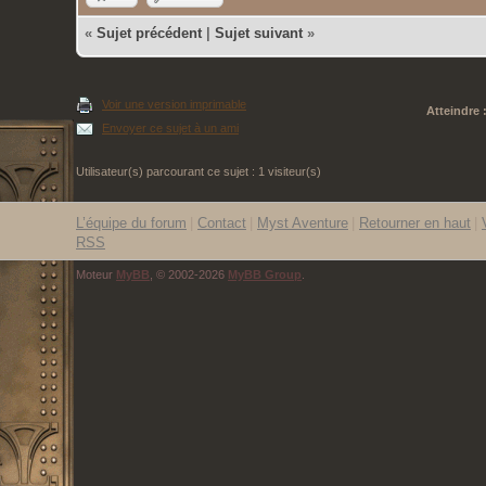
«
Sujet précédent
|
Sujet suivant
»
Voir une version imprimable
Atteindre 
Envoyer ce sujet à un ami
Utilisateur(s) parcourant ce sujet : 1 visiteur(s)
L’équipe du forum
|
Contact
|
Myst Aventure
|
Retourner en haut
|
RSS
Moteur
MyBB
, © 2002-2026
MyBB Group
.