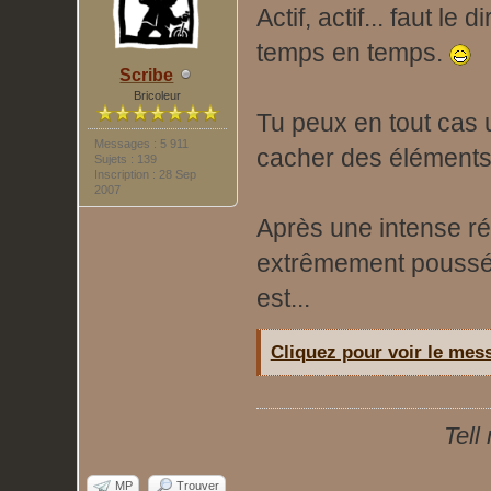
Actif, actif... faut le
temps en temps.
Scribe
Bricoleur
Tu peux en tout cas u
Messages : 5 911
cacher des éléments
Sujets : 139
Inscription : 28 Sep
2007
Après une intense ré
extrêmement poussées
est...
Cliquez pour voir le mess
Tell
MP
Trouver