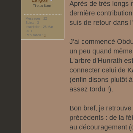
Zargos
Après de très longs 
Tire au flanc !
dernière contribution
Messages : 22
suis de retour dans 
Sujets : 3
Inscription : 28 Mar
2011
Réputation :
0
J'ai commencé Obducti
un peu quand même
L'arbre d'Hunrath est
connecter celui de K
(enfin disons plutô
assez tordu !).
Bon bref, je retrouv
précédents : de la fé
au découragement (qu