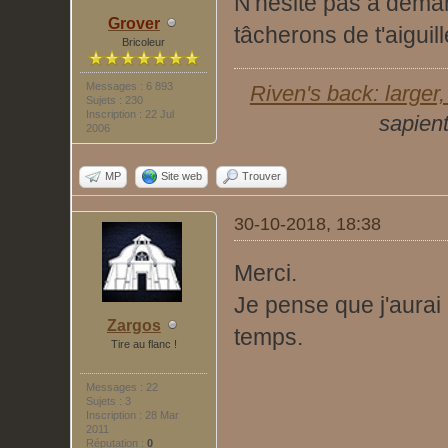
N'hésite pas à deman
Grover
tâcherons de t'aigui
Bricoleur
Messages : 6 893
Riven's back: larger, 
Sujets : 230
Inscription : 22 Jul
sapient
2006
MP
Site web
Trouver
30-10-2018, 18:38
Merci.
Je pense que j'aura
Zargos
temps.
Tire au flanc !
Messages : 22
Sujets : 3
Inscription : 28 Mar
2011
Réputation :
0