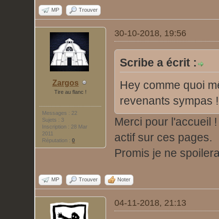
MP
Trouver
30-10-2018, 19:56
Scribe a écrit :
Zargos
Hey comme quoi mê
Tire au flanc !
revenants sympas !
Messages : 22
Merci pour l'accueil !
Sujets : 3
Inscription : 28 Mar
2011
actif sur ces pages.
Réputation :
0
Promis je ne spoile
MP
Trouver
Noter
04-11-2018, 21:13