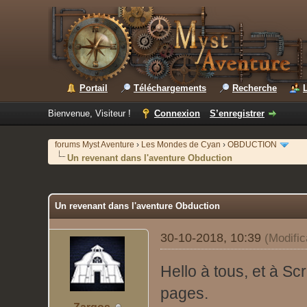
Portail
Téléchargements
Recherche
Bienvenue, Visiteur !
Connexion
S’enregistrer
forums Myst Aventure
›
Les Mondes de Cyan
›
OBDUCTION
Un revenant dans l'aventure Obduction
Un revenant dans l'aventure Obduction
30-10-2018, 10:39
(Modifi
Hello à tous, et à Scr
pages.