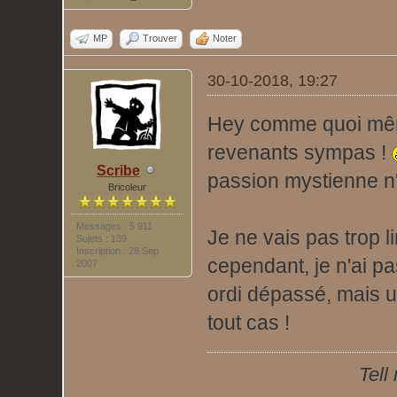
MP
Trouver
Noter
30-10-2018, 19:27
Hey comme quoi mêm
revenants sympas !
Scribe
passion mystienne n'a
Bricoleur
Messages : 5 911
Je ne vais pas trop 
Sujets : 139
Inscription : 28 Sep
cependant, je n'ai pa
2007
ordi dépassé, mais un
tout cas !
Tell