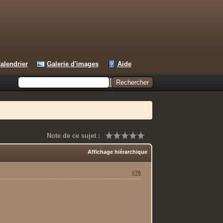
alendrier
Galerie d'images
Aide
Note de ce sujet :
Affichage hiérarchique
#76