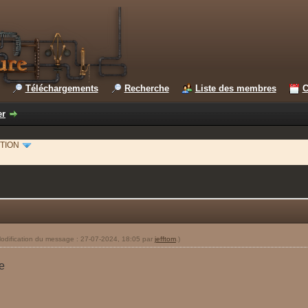
Téléchargements
Recherche
Liste des membres
C
er
TION
odification du message : 27-07-2024, 18:05 par
jefftom
.)
e