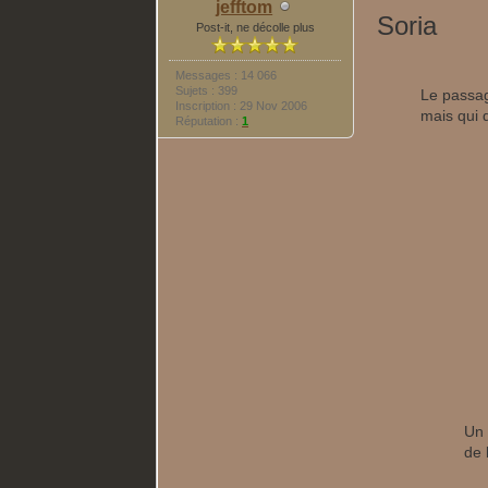
jefftom
Soria
Post-it, ne décolle plus
Messages : 14 066
Sujets : 399
Le passag
Inscription : 29 Nov 2006
mais qui 
Réputation :
1
Un 
de 