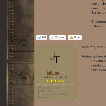
Les envir
dans une 
Est-ce là
Et pourqu
Est-ce pou
MP
Trouver
Noter
16-06-2024, 12:50
(M
Retour à Hunra
Revenu à 
pendant q
Quelques 
jefftom
Post-it, ne décolle plus
Messages : 14 066
Sujets : 399
Inscription : 29 Nov 2006
Réputation :
1