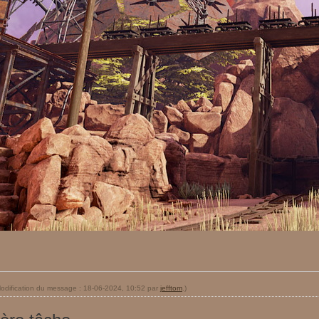
odification du message : 18-06-2024, 10:52 par
jefftom
.)