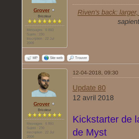
Grover
Riven's back: larger, 
Bricoleur
sapient
Messages : 6 893
Sujets : 230
Inscription : 22 Jul
2006
MP
Site web
Trouver
12-04-2018, 09:30
Update 80
12 avril 2018
Grover
Bricoleur
Kickstarter de 
Messages : 6 893
Sujets : 230
de Myst
Inscription : 22 Jul
2006