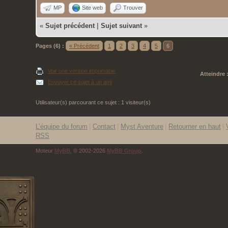
MP
Site web
Trouver
«
Sujet précédent
|
Sujet suivant
»
Pages (6) :
« Précédent
1
2
3
4
5
6
Voir une version imprimable
Atteindre 
Envoyer ce sujet à un ami
Utilisateur(s) parcourant ce sujet : 1 visiteur(s)
L’équipe du forum
|
Contact
|
Myst Aventure
|
Retourner en haut
|
RSS
Moteur
MyBB
, © 2002-2026
MyBB Group
.