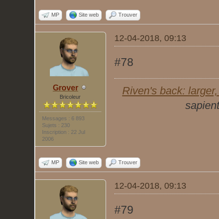
MP
Site web
Trouver
12-04-2018, 09:13
#78
Grover
Riven's back: larger, 
Bricoleur
sapient
Messages : 6 893
Sujets : 230
Inscription : 22 Jul
2006
MP
Site web
Trouver
12-04-2018, 09:13
#79