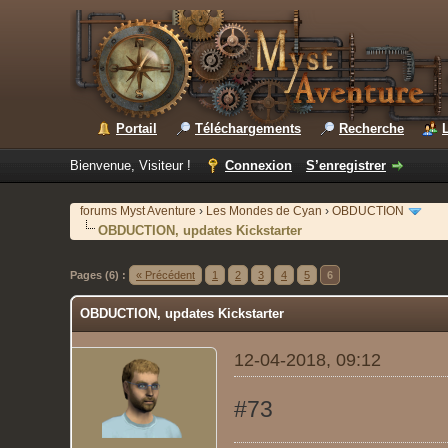
Portail
Téléchargements
Recherche
Bienvenue, Visiteur !
Connexion
S’enregistrer
forums Myst Aventure
›
Les Mondes de Cyan
›
OBDUCTION
OBDUCTION, updates Kickstarter
Pages (6) :
« Précédent
1
2
3
4
5
6
OBDUCTION, updates Kickstarter
12-04-2018, 09:12
#73