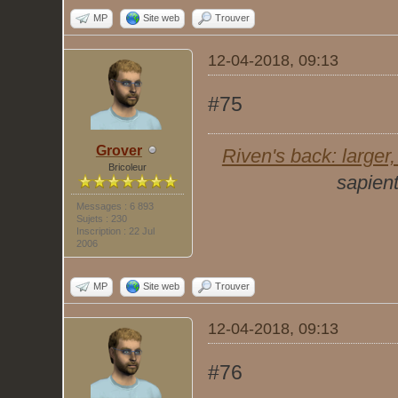
MP
Site web
Trouver
12-04-2018, 09:13
#75
Grover
Riven's back: larger, 
Bricoleur
sapient
Messages : 6 893
Sujets : 230
Inscription : 22 Jul
2006
MP
Site web
Trouver
12-04-2018, 09:13
#76