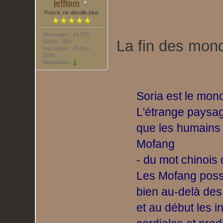
jefftom
Post-it, ne décolle plus
Messages : 14 075
La fin des mon
Sujets : 399
Inscription : 29 Nov
2006
Réputation :
1
Soria est le mon
L'étrange paysag
que les humains
Mofang
- du mot chinois q
Les Mofang poss
bien au-delà des
et au début les 