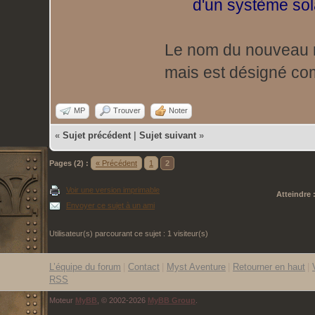
d'un système sol
Le nom du nouveau m
mais est désigné co
MP
Trouver
Noter
«
Sujet précédent
|
Sujet suivant
»
Pages (2) :
« Précédent
1
2
Voir une version imprimable
Atteindre 
Envoyer ce sujet à un ami
Utilisateur(s) parcourant ce sujet : 1 visiteur(s)
L’équipe du forum
|
Contact
|
Myst Aventure
|
Retourner en haut
|
RSS
Moteur
MyBB
, © 2002-2026
MyBB Group
.