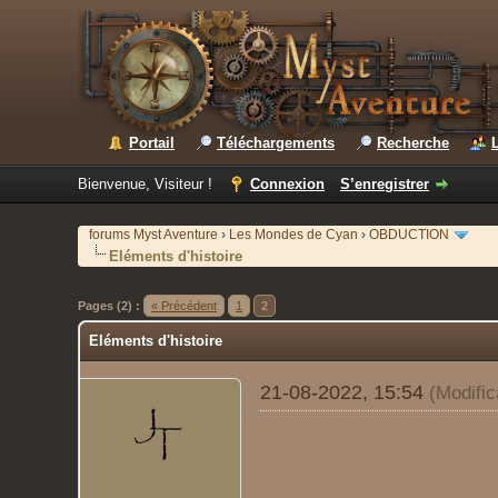
Portail
Téléchargements
Recherche
Bienvenue, Visiteur !
Connexion
S’enregistrer
forums Myst Aventure
›
Les Mondes de Cyan
›
OBDUCTION
Eléments d'histoire
Pages (2) :
« Précédent
1
2
Eléments d'histoire
21-08-2022, 15:54
(Modifi