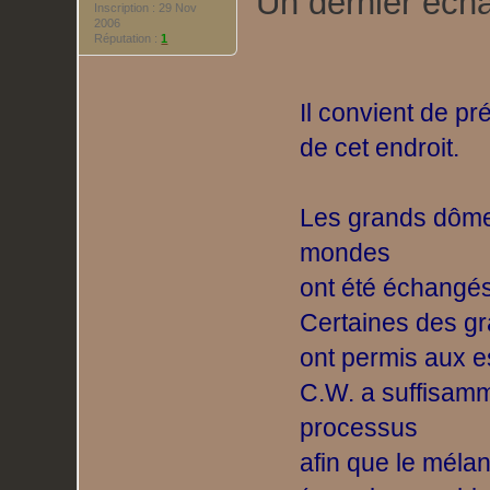
Un dernier éch
Inscription : 29 Nov
2006
Réputation :
1
Il convient de p
de cet endroit.
Les grands dôme
mondes
ont été échangés
Certaines des gr
ont permis aux e
C.W. a suffisamm
processus
afin que le méla