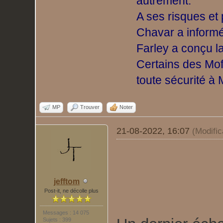
autrement.
A ses risques et
Chavar a informé
Farley a conçu l
Certains des Mof
toute sécurité à 
MP
Trouver
Noter
21-08-2022, 16:07
(Modifi
jefftom
Post-it, ne décolle plus
Messages : 14 075
Sujets : 399