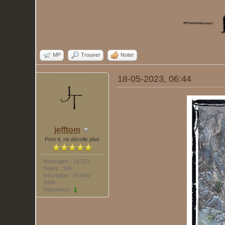
MP
Trouver
Noter
18-05-2023, 06:44
jefftom
Post-it, ne décolle plus
Messages : 14 073
Sujets : 399
Inscription : 29 Nov
2006
Réputation :
1