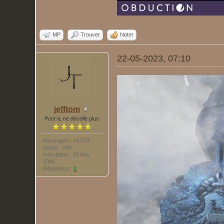
MP
Trouver
Noter
22-05-2023, 07:10
jefftom
Post-it, ne décolle plus
Messages : 14 073
Sujets : 399
Inscription : 29 Nov
2006
Réputation :
1