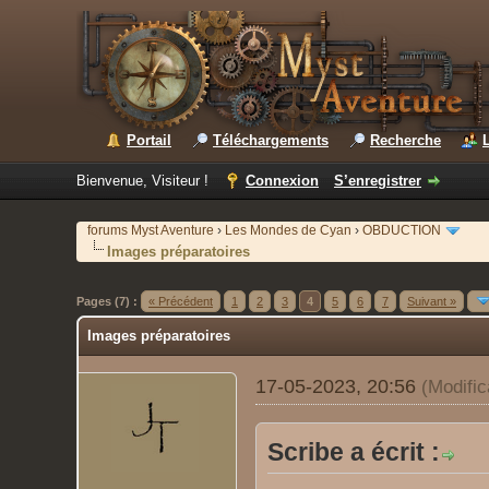
Portail
Téléchargements
Recherche
Bienvenue, Visiteur !
Connexion
S’enregistrer
forums Myst Aventure
›
Les Mondes de Cyan
›
OBDUCTION
Images préparatoires
Pages (7) :
« Précédent
1
2
3
4
5
6
7
Suivant »
Images préparatoires
17-05-2023, 20:56
(Modifi
Scribe a écrit :