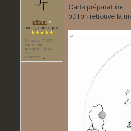
Carte préparatoire,
où l'on retrouve la m
jefftom
Post-it, ne décolle plus
Messages : 14 073
Sujets : 399
Inscription : 29 Nov
2006
Réputation :
1