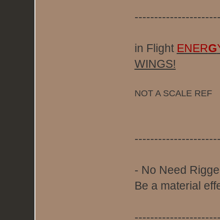
---------------------
in Flight
ENER
G
WINGS!
NOT A SCALE REF
---------------------
- No Need Riggel
Be a material effe
---------------------