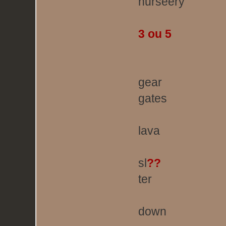
nurseery
3 ou 5
gear
gates
lava
sl
??
ter
down