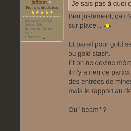
jefftom
Je sais pas à quoi 
Post-it, ne décolle plus
Ben justement, ça n'a
Messages : 14 073
sur place...
Sujets : 399
Inscription : 29 Nov
2006
Réputation :
1
Et pareil pour gold s
ou gold stash.
Et on ne devine même
il n'y a rien de particu
des entrées de mines 
mais le rapport au d
Ou "beam" ?