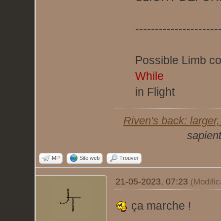
---------------------
Possible Limb co
While
in Flight
Riven's back: larger, 
sapient
MP
Site web
Trouver
21-05-2023, 07:23
(Modifi
ça marche !