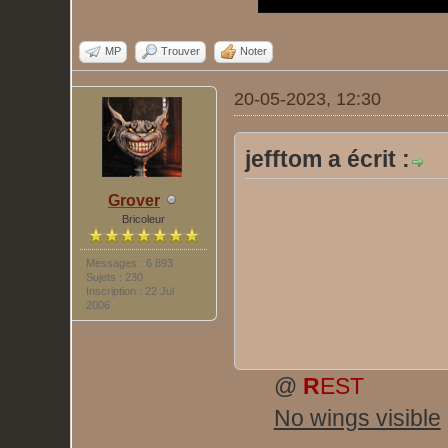
MP
Trouver
Noter
20-05-2023, 12:30
jefftom a écrit :
Grover
Bricoleur
Messages : 6 893
Sujets : 230
Inscription : 22 Jul
2006
@
R
EST
No wings visible