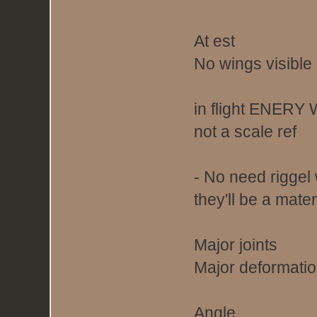
At est
No wings visible
in flight ENERY
not a scale ref
- No need riggel
they'll be a materi
Major joints
Major deformati
Angle