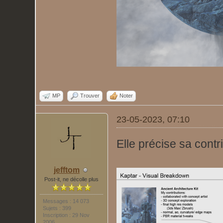
MP
Trouver
Noter
23-05-2023, 07:10
Elle précise sa contri
jefftom
Post-it, ne décolle plus
Messages : 14 073
Sujets : 399
Inscription : 29 Nov
2006