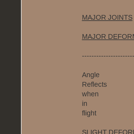
MAJOR JOINTS
MAJOR DEFOR
---------------------
Angle
Reflects
when
in
flight
SLIGHT DEFOR