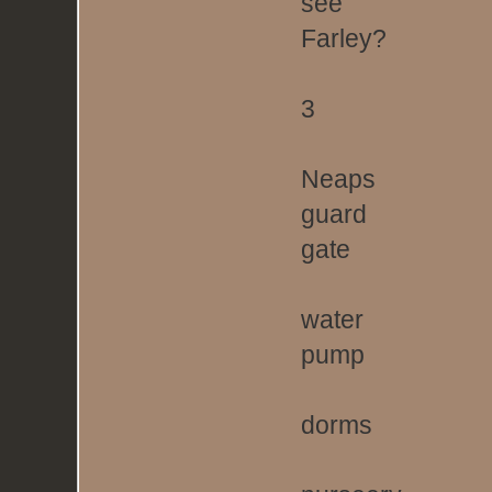
see
Farley?
3
Neaps
guard
gate
water
pump
dorms