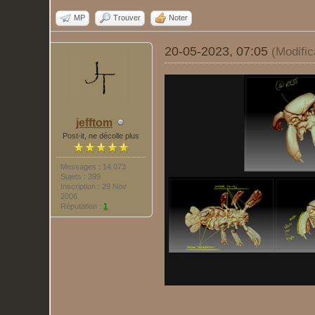
MP
Trouver
Noter
20-05-2023, 07:05
(Modifi
jefftom
Post-it, ne décolle plus
Messages : 14 073
Sujets : 399
Inscription : 29 Nov
2006
Réputation :
1