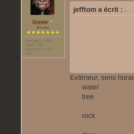
jefftom a écrit :
Grover
Bricoleur
Messages : 6 893
Sujets : 230
Inscription : 22 Jul
2006
Extérieur, sens horai
water
tree
rock