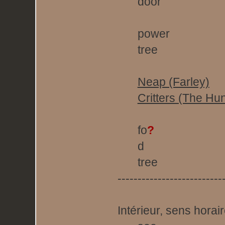
door
power
tree
Neap (Farley)
Critters (The Hu
fo
?
d
tree
--------------------------
Intérieur, sens horair