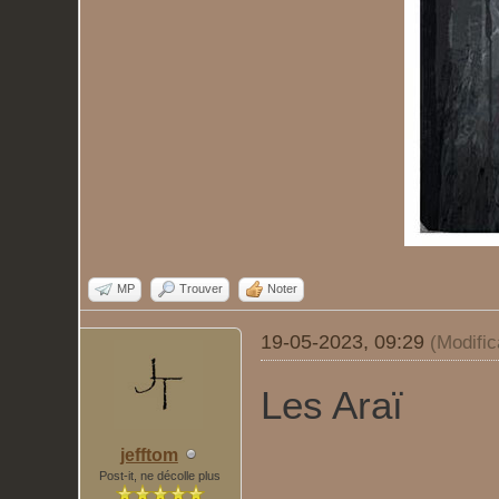
MP
Trouver
Noter
19-05-2023, 09:29
(Modifi
Les Araï
jefftom
Post-it, ne décolle plus