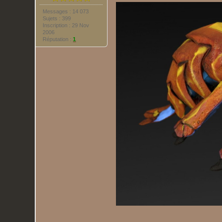
Messages : 14 073
Sujets : 399
Inscription : 29 Nov
2006
Réputation :
1