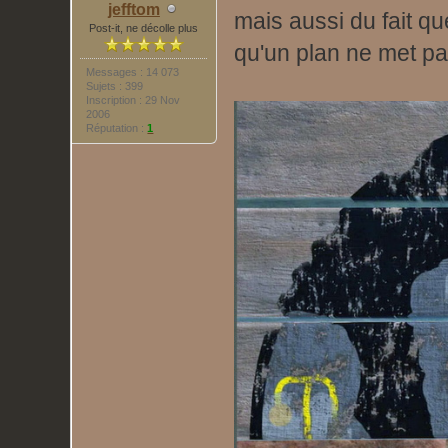
jefftom
mais aussi du fait qu
Post-it, ne décolle plus
qu'un plan ne met pas
Messages : 14 073
Sujets : 399
Inscription : 29 Nov
2006
Réputation :
1