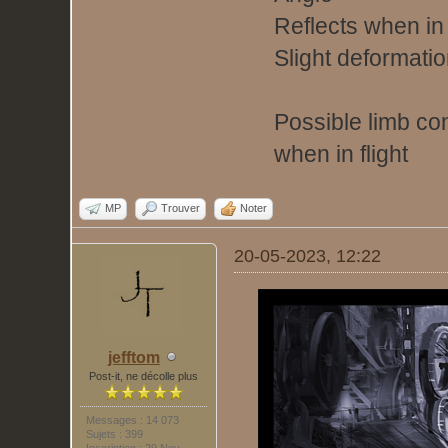
Reflects when in 
Slight deformati
Possible limb con
when in flight
MP
Trouver
Noter
20-05-2023, 12:22
jefftom
Post-it, ne décolle plus
Messages : 14 073
Sujets : 399
Inscription : 29 Nov