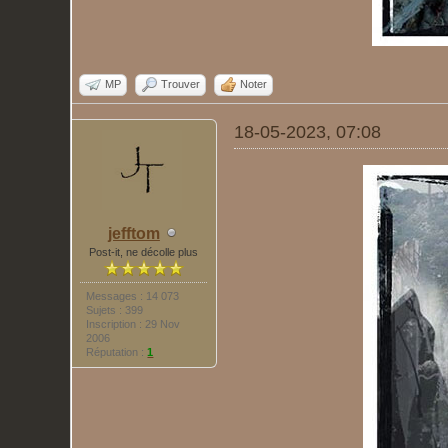
MP
Trouver
Noter
18-05-2023, 07:08
jefftom
Post-it, ne décolle plus
Messages : 14 073
Sujets : 399
Inscription : 29 Nov
2006
Réputation :
1