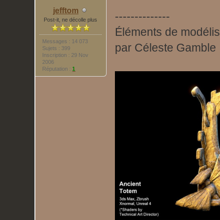
jefftom
--------------
Post-it, ne décolle plus
Éléments de modélis
Messages : 14 073
par Céleste Gamble
Sujets : 399
Inscription : 29 Nov
2006
Réputation :
1