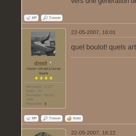
vers une génération de 
MP
Trouver
22-05-2007, 16:01
quel boulot! quels ar
dreeli
Clavier refroidi à l'azote
liquide
Messages : 2 177
Sujets : 32
Inscription : 03 Oct
2006
Réputation :
0
MP
Trouver
Noter
22-05-2007, 16:22