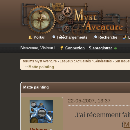
Portail
Téléchargements
Recherche
Bienvenue, Visiteur !
Connexion
S’enregistrer
forums Myst Aventure
›
Les jeux : Actualités / Généralités
›
Sur les j
Matte painting
Matte painting
22-05-2007, 13:37
J'ai récemment fait
(
Mo