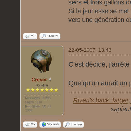
secs et trois gallons de 
Si la jeunesse se met à
vers une génération de 
MP
Trouver
22-05-2007, 13:43
C'est décidé, j'arrête
Grover
Quelqu'un aurait un 
Bricoleur
Messages : 6 893
Riven's back: larger, 
Sujets : 230
Inscription : 22 Jul
sapient
2006
MP
Site web
Trouver