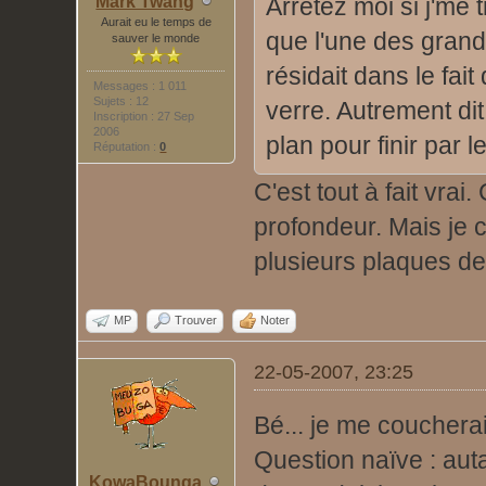
Mark Twang
Arrêtez moi si j'me
Aurait eu le temps de
que l'une des grande
sauver le monde
résidait dans le fait
Messages : 1 011
Sujets : 12
verre. Autrement di
Inscription : 27 Sep
2006
plan pour finir par l
Réputation :
0
C'est tout à fait vrai
profondeur. Mais je 
plusieurs plaques de
MP
Trouver
Noter
22-05-2007, 23:25
Bé... je me coucherai
Question naïve : auta
KowaBounga