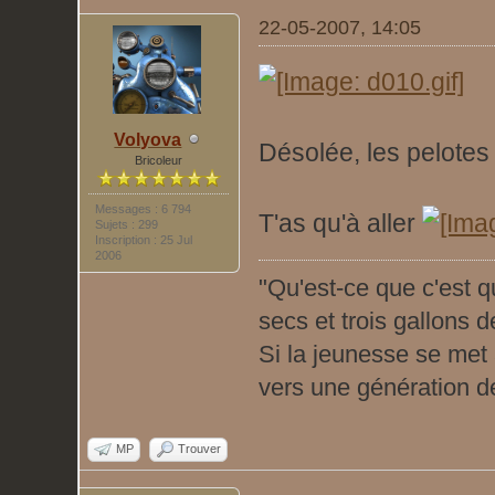
22-05-2007, 14:05
Volyova
Désolée, les pelotes
Bricoleur
Messages : 6 794
T'as qu'à aller
Sujets : 299
Inscription : 25 Jul
2006
"Qu'est-ce que c'est q
secs et trois gallons de 
Si la jeunesse se met à
vers une génération de 
MP
Trouver