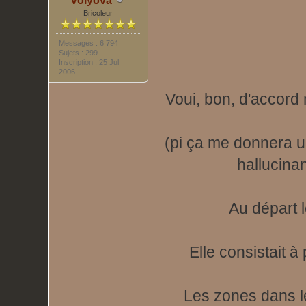
Volyova
Bricoleur
Messages : 6 794
Sujets : 299
Inscription : 25 Jul
2006
Voui, bon, d'accord
(pi ça me donnera u
hallucina
Au départ 
Elle consistait à
Les zones dans le