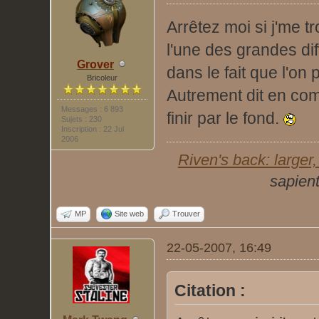
Arrêtez moi si j'me 
l'une des grandes dif
Grover
dans le fait que l'on 
Bricoleur
Autrement dit en com
Messages : 6 893
finir par le fond.
Sujets : 230
Inscription : 22 Jul
2006
Riven's back: larger, 
sapient
MP
Site web
Trouver
22-05-2007, 16:49
Citation :