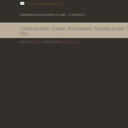
Envoyer ce sujet à un ami
Utilisateur(s) parcourant ce sujet : 1 visiteur(s)
L’équipe du forum
|
Contact
|
Myst Aventure
|
Retourner en haut
|
RSS
Moteur
MyBB
, © 2002-2026
MyBB Group
.