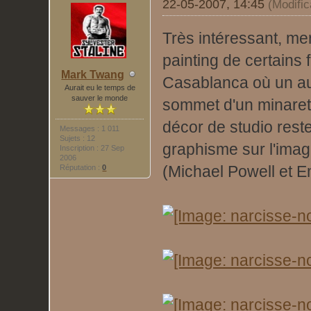
22-05-2007, 14:45
(Modifi
Très intéressant, mer
painting de certains f
Mark Twang
Casablanca où un au
Aurait eu le temps de
sauver le monde
sommet d'un minaret 
décor de studio rest
Messages : 1 011
Sujets : 12
graphisme sur l'imagi
Inscription : 27 Sep
2006
(Michael Powell et E
Réputation :
0