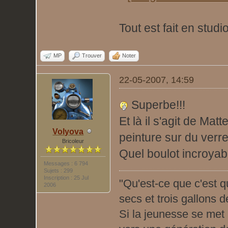
Tout est fait en studio
MP
Trouver
Noter
22-05-2007, 14:59
Superbe!!!
Et là il s'agit de Mat
Volyova
peinture sur du verre
Bricoleur
Quel boulot incroyab
Messages : 6 794
Sujets : 299
Inscription : 25 Jul
"Qu'est-ce que c'est q
2006
secs et trois gallons de 
Si la jeunesse se met à