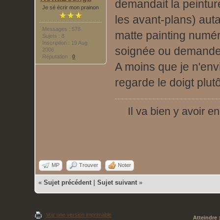
demandait la peintur
Je sé écrir mon prainon
les avant-plans) aut
Messages : 578
matte painting numér
Sujets : 8
Inscription : 19 Aug
soignée ou demanderai
2006
Réputation :
0
A moins que je n'env
regarde le doigt plut
Il va bien y avoir 
MP
Trouver
Noter
«
Sujet précédent
|
Sujet suivant
»
Voir une version imprimable
Atteindre 