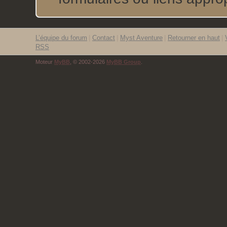
L’équipe du forum
|
Contact
|
Myst Aventure
|
Retourner en haut
|
RSS
Moteur
MyBB
, © 2002-2026
MyBB Group
.