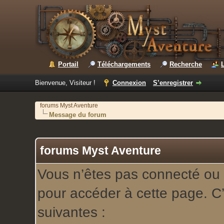
Portail
Téléchargements
Recherche
Bienvenue, Visiteur !
Connexion
S’enregistrer
forums Myst Aventure
Message du forum
forums Myst Aventure
Vous n’êtes pas connecté ou 
pour accéder à cette page. C’
suivantes :