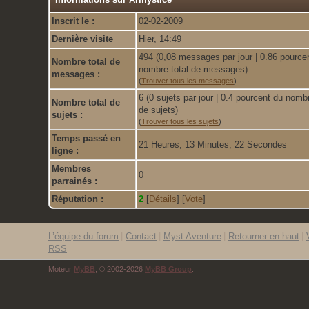
Inscrit le :
02-02-2009
Dernière visite
Hier
, 14:49
494 (0,08 messages par jour | 0.86 pource
Nombre total de
nombre total de messages)
messages :
(
Trouver tous les messages
)
6 (0 sujets par jour | 0.4 pourcent du nombr
Nombre total de
de sujets)
sujets :
(
Trouver tous les sujets
)
Temps passé en
21 Heures, 13 Minutes, 22 Secondes
ligne :
Membres
0
parrainés :
Réputation :
2
[
Détails
]
[
Vote
]
L’équipe du forum
|
Contact
|
Myst Aventure
|
Retourner en haut
|
RSS
Moteur
MyBB
, © 2002-2026
MyBB Group
.