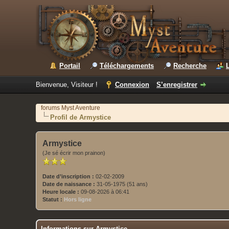
Portail
Téléchargements
Recherche
Bienvenue, Visiteur !
Connexion
S’enregistrer
forums Myst Aventure
Profil de Armystice
Armystice
(Je sé écrir mon prainon)
Date d’inscription :
02-02-2009
Date de naissance :
31-05-1975 (51 ans)
Heure locale :
09-08-2026 à 06:41
Statut :
Hors ligne
Informations sur Armystice